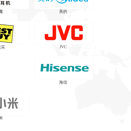
魔
美的
JVC
思买
海信
米