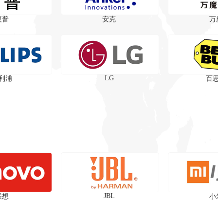
夏普
安克
万
LG
利浦
百
JBL
联想
小