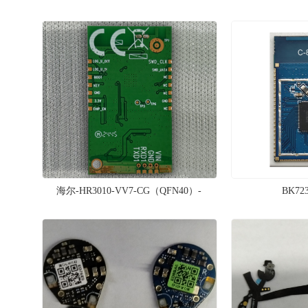
海尔-HR3010-VV7-CG（QFN40）-
BK723
HR3010